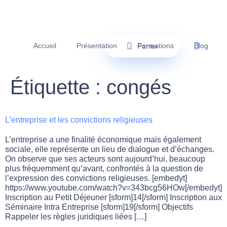
Accueil
Présentation
Formations
Blog
Panier
Étiquette :
congés
L’entreprise et les convictions religieuses
L’entreprise a une finalité économique mais également
sociale, elle représente un lieu de dialogue et d’échanges.
On observe que ses acteurs sont aujourd’hui, beaucoup
plus fréquemment qu’avant, confrontés à la question de
l’expression des convictions religieuses. [embedyt]
https://www.youtube.com/watch?v=343bcg56HOw[/embedyt]
Inscription au Petit Déjeuner [sform]14[/sform] Inscription aux
Séminaire Intra Entreprise [sform]19[/sform] Objectifs
Rappeler les règles juridiques liées […]