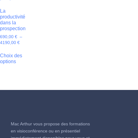
La
productivité
dans la
prospection
690,00
€
–
4190,00
€
Choix des
options
Mac Arthur vous propose des formations
en visioconférence ou en présentiel
immédiatement disponibles pour vous et